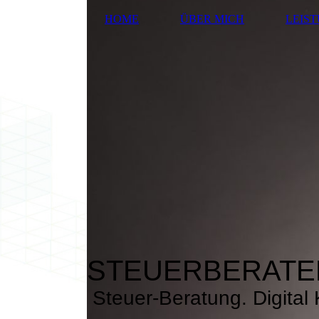
HOME
ÜBER MICH
LEIS
STEUERBERATE
Steuer-Beratung. Digital K