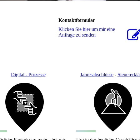
Kontaktformular
Klicken Sie hier um mir eine
Anfrage zu senden
Digital - Prozesse
Jahresabschlüsse
-
Steuererkl
ästiger Papierkram mehr - bei mir
Um in der heutigen Geschäftswe